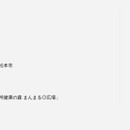
松本市
州健康の森 まんまる◎広場」